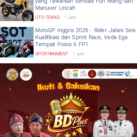
yang Tawarkan Sensasi Fun Riding dan
Manuver Lincah
OTO-TEKNO
1 jam
MotoGP Inggris 2026 - Rider Jalani Sesi
Kualifikasi dan Sprint Race, Veda Ega
Tempati Posisi 6 FP1
SPORTAINMENT
1 jam