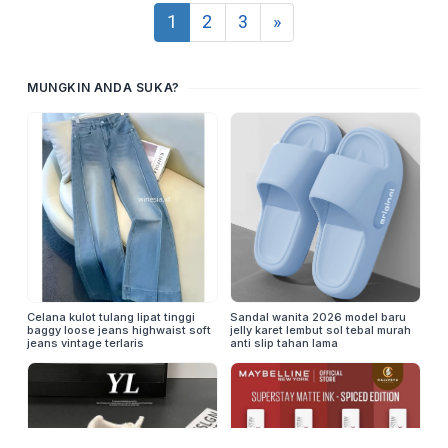
1
2
3
»