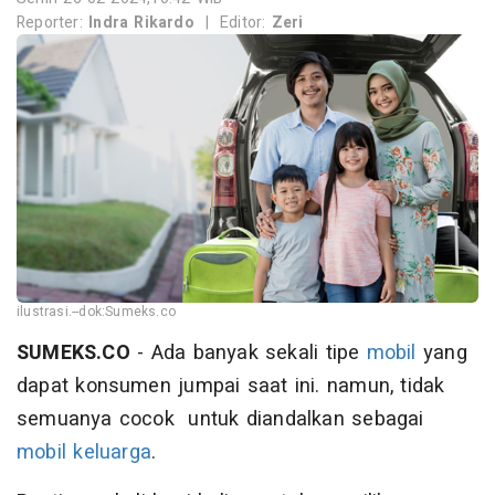
Reporter:
Indra Rikardo
|
Editor:
Zeri
ilustrasi.--dok:Sumeks.co
SUMEKS.CO
- Ada banyak sekali tipe
mobil
yang
dapat konsumen jumpai saat ini. namun, tidak
semuanya cocok untuk diandalkan sebagai
mobil
keluarga
.