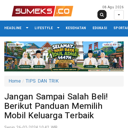
08 Agu 2026
HEADLINE
LIFESTYLE
KESEHATAN
EDUKASI
SPORTA
Home
TIPS DAN TRIK
Jangan Sampai Salah Beli!
Berikut Panduan Memilih
Mobil Keluarga Terbaik
Senin 26-02-2024,10:42 WIB