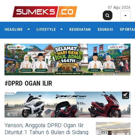
07 Agu 2026
HEADLINE
LIFESTYLE
KESEHATAN
EDUKASI
SPORTA
#DPRD OGAN ILIR
Yansori, Anggota DPRD Ogan Ilir
Dituntut 1 Tahun 6 Bulan di Sidang