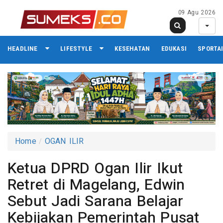
09 Agu 2026
HEADLINE
LIFESTYLE
KESEHATAN
EDUKASI
SPORTA
Home
OGAN ILIR
Ketua DPRD Ogan Ilir Ikut
Retret di Magelang, Edwin
Sebut Jadi Sarana Belajar
Kebijakan Pemerintah Pusat