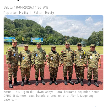
Sabtu 18-04-2026,11:36 WIB
Reporter:
Hetty
|
Editor:
Hetty
Ketua DPRD Ogan Ilir, Edwin Cahya Putra, bersama sejumlah Ketua
DPRD di Sumsel, saat berada di area retret di Akmil, Magelang,
Jateng. --