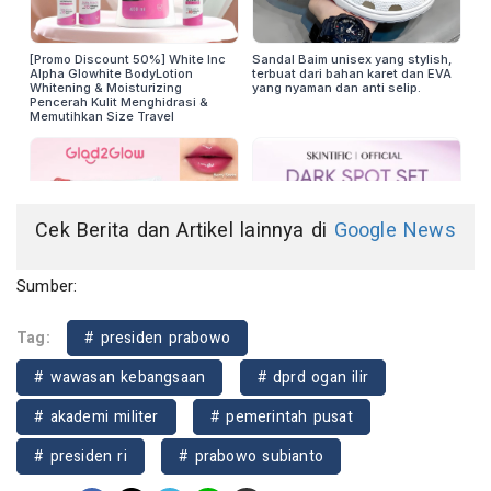
Cek Berita dan Artikel lainnya di
Google News
Sumber:
Tag:
# presiden prabowo
# wawasan kebangsaan
# dprd ogan ilir
# akademi militer
# pemerintah pusat
# presiden ri
# prabowo subianto