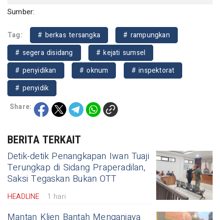
Sumber:
Tag:
# berkas tersangka
# rampungkan
# segera disidang
# kejati sumsel
# penyidikan
# oknum
# inspektorat
# penyidik
Share:
BERITA TERKAIT
Detik-detik Penangkapan Iwan Tuaji
Terungkap di Sidang Praperadilan,
Saksi Tegaskan Bukan OTT
HEADLINE
1 hari
Mantan Klien Bantah Menganiaya