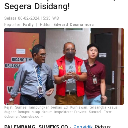
Segera Disidang!
Selasa 06-02-2024,15:35 WIB
Reporter:
Fadly
|
Editor:
Edward Desmamora
Kejati Sumsel rampungkan berkas Edi Kurniawan, tersangka kasus
dugaan korupsi suap oknum Inspektorat Provinsi Sumsel. Foto:
dokumen/sumeks.co --
PALEMBANG, SUMEKS.CO
-
Penyidik
Pidsus