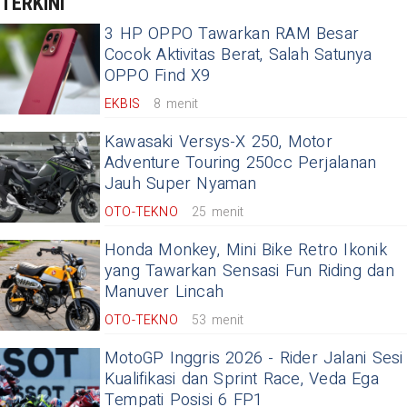
TERKINI
3 HP OPPO Tawarkan RAM Besar
Cocok Aktivitas Berat, Salah Satunya
OPPO Find X9
EKBIS
8 menit
Kawasaki Versys-X 250, Motor
Adventure Touring 250cc Perjalanan
Jauh Super Nyaman
OTO-TEKNO
25 menit
Honda Monkey, Mini Bike Retro Ikonik
yang Tawarkan Sensasi Fun Riding dan
Manuver Lincah
OTO-TEKNO
53 menit
MotoGP Inggris 2026 - Rider Jalani Sesi
Kualifikasi dan Sprint Race, Veda Ega
Tempati Posisi 6 FP1