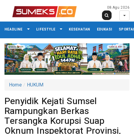
08 Agu 2026
HEADLINE
LIFESTYLE
KESEHATAN
EDUKASI
SPORTA
Home
HUKUM
Penyidik Kejati Sumsel
Rampungkan Berkas
Tersangka Korupsi Suap
Oknum Inspektorat Provinsi,