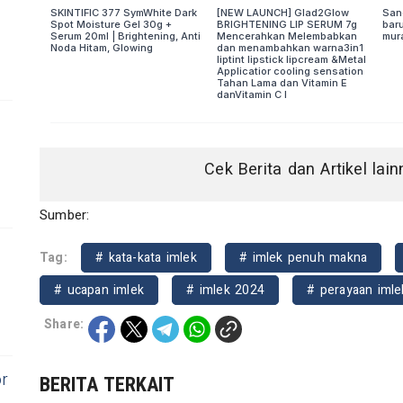
,
Cek Berita dan Artikel lai
Sumber:
Tag:
# kata-kata imlek
# imlek penuh makna
# ucapan imlek
# imlek 2024
# perayaan imle
Share:
r
BERITA TERKAIT