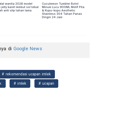
nnya di
Google News
# rekomendasi ucapan imlek
k
# imlek
# ucapan