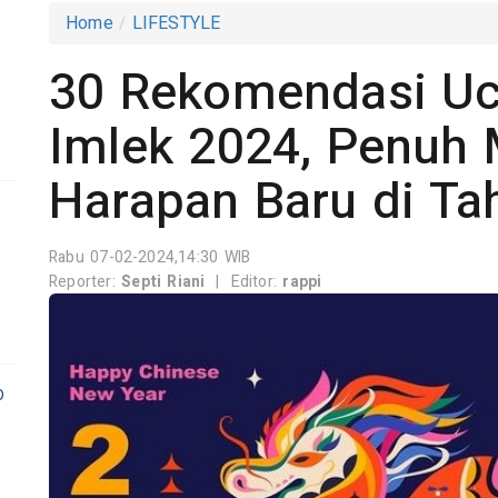
Home
LIFESTYLE
30 Rekomendasi Uc
Imlek 2024, Penuh
Harapan Baru di T
Rabu 07-02-2024,14:30 WIB
Reporter:
Septi Riani
|
Editor:
rappi
p