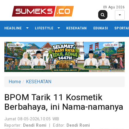
09 Agu 2026
HEADLINE
LIFESTYLE
KESEHATAN
EDUKASI
SPORTA
Home
KESEHATAN
BPOM Tarik 11 Kosmetik
Berbahaya, ini Nama-namanya
Jumat 08-05-2026,10:05 WIB
Reporter:
Dendi Romi
|
Editor:
Dendi Romi