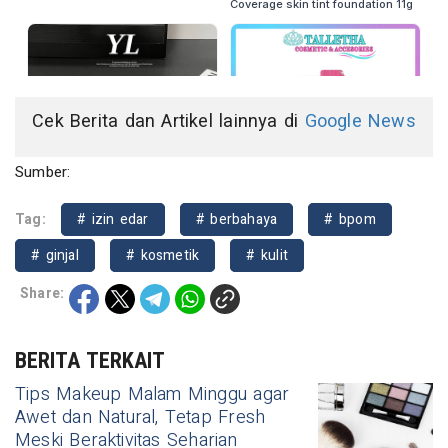
Cek Berita dan Artikel lainnya di
Google News
Sumber:
Tag:
# izin edar
# berbahaya
# bpom
# ginjal
# kosmetik
# kulit
Share:
BERITA TERKAIT
Tips Makeup Malam Minggu agar
Awet dan Natural, Tetap Fresh
Meski Beraktivitas Seharian