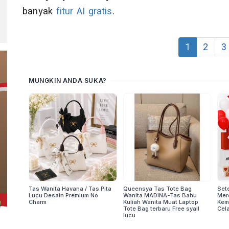
banyak
fitur AI gratis
.
1
2
3