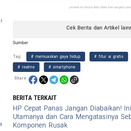
er
Cek Berita dan Artikel lai
Sumber:
Tag:
# memuaskan gaya hidup
# fitur ai gratis
# realme
# smartphone
Share:
BERITA TERKAIT
HP Cepat Panas Jangan Diabaikan! In
Utamanya dan Cara Mengatasinya Se
a
Komponen Rusak