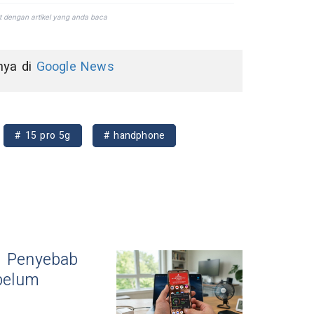
nnya di
Google News
# 15 pro 5g
# handphone
i Penyebab
belum