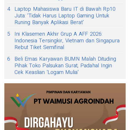
4
Laptop Mahasiswa Baru IT di Bawah Rp10
Juta: ‘Tidak Harus Laptop Gaming Untuk
Runing Banyak Aplikasi Berat’
5
Ini Klasemen Akhir Grup A AFF 2026:
Indonesia Tersingkir, Vietnam dan Singapura
Rebut Tiket Semifinal
6
Beli Emas Karyawan BUMN Malah Dituding
Pihak Toko Palsukan Surat, Padahal Ingin
Cek Keaslian ‘Logam Mulia’