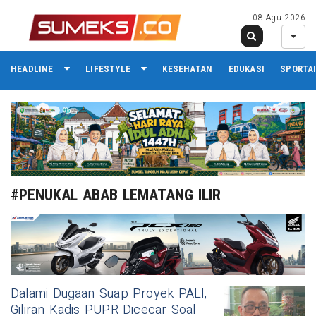
08 Agu 2026
HEADLINE
LIFESTYLE
KESEHATAN
EDUKASI
SPORTA
#PENUKAL ABAB LEMATANG ILIR
Dalami Dugaan Suap Proyek PALI,
Giliran Kadis PUPR Dicecar Soal