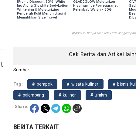
Cek Berita dan Artikel lai
l,
Sumber:
Tag:
# pempek
# wisata kuliner
# bisnis kul
# palembang
# kuliner
# umkm
Share:
BERITA TERKAIT