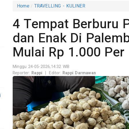
Home
TRAVELLING - KULINER
4 Tempat Berburu
dan Enak Di Palem
Mulai Rp 1.000 Per
Minggu 24-05-2026,14:32 WIB
Reporter:
Rappi
|
Editor:
Rappi Darmawan
i
i