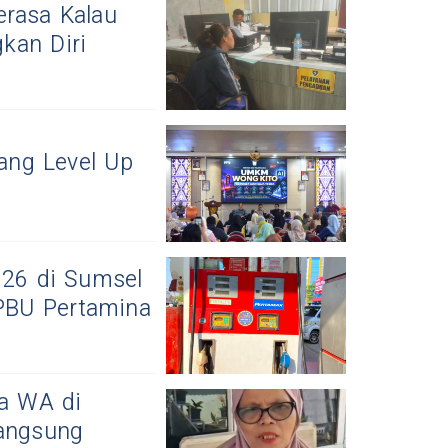
erasa Kalau
kan Diri
ang Level Up
026 di Sumsel
SPBU Pertamina
ia WA di
Langsung