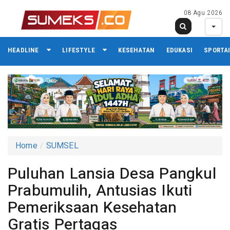
08 Agu 2026
HEADLINE
LIFESTYLE
KESEHATAN
EDUKASI
SPORTA
Home
SUMSEL
Puluhan Lansia Desa Pangkul
Prabumulih, Antusias Ikuti
Pemeriksaan Kesehatan
Gratis Pertagas