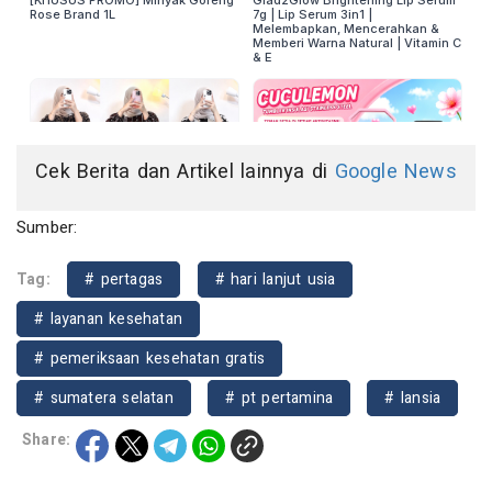
Cek Berita dan Artikel lainnya di
Google News
Sumber:
Tag:
# pertagas
# hari lanjut usia
# layanan kesehatan
# pemeriksaan kesehatan gratis
# sumatera selatan
# pt pertamina
# lansia
Share: