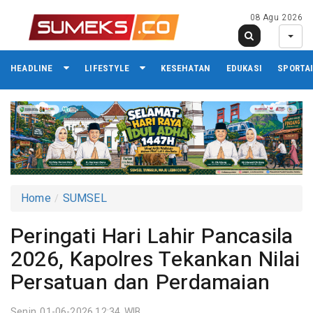
08 Agu 2026
HEADLINE
LIFESTYLE
KESEHATAN
EDUKASI
SPORTA
Home
SUMSEL
Peringati Hari Lahir Pancasila
2026, Kapolres Tekankan Nilai
Persatuan dan Perdamaian
Senin 01-06-2026,12:34 WIB