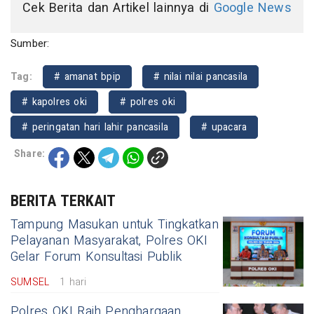
Cek Berita dan Artikel lainnya di
Google News
Sumber:
Tag:
# amanat bpip
# nilai nilai pancasila
# kapolres oki
# polres oki
# peringatan hari lahir pancasila
# upacara
Share:
BERITA TERKAIT
Tampung Masukan untuk Tingkatkan
Pelayanan Masyarakat, Polres OKI
Gelar Forum Konsultasi Publik
SUMSEL
1 hari
Polres OKI Raih Penghargaan