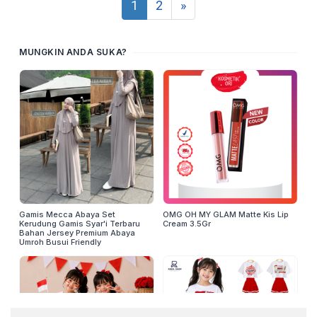
1
2
»