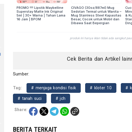
n
Cek Berita dan Artikel lai
Sumber:
Tag:
# menjaga kondisi fisik
# kloter 10
# k
# tanah suci
# jch
Share:
BERITA TERKAIT