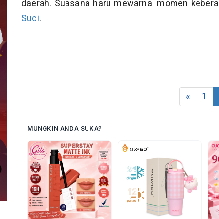
daerah. Suasana haru mewarnai momen keber
Suci
.
«
1