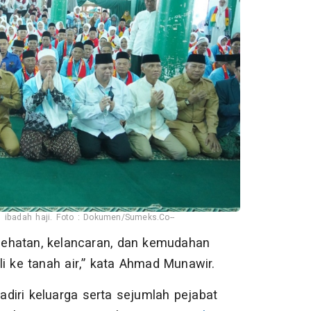
 ibadah haji. Foto : Dokumen/Sumeks.Co--
ehatan, kelancaran, dan kemudahan
i ke tanah air,” kata Ahmad Munawir.
diri keluarga serta sejumlah pejabat