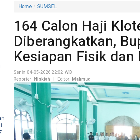
Home
SUMSEL
164 Calon Haji Klot
Diberangkatkan, Bu
Kesiapan Fisik da
i
Senin 04-05-2026,22:02 WIB
Reporter:
Niskiah
|
Editor:
Mahmud
an
t
7