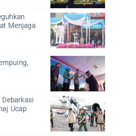
Teguhkan
kat Menjaga
Lempuing,
 Debarkasi
haj Ucap