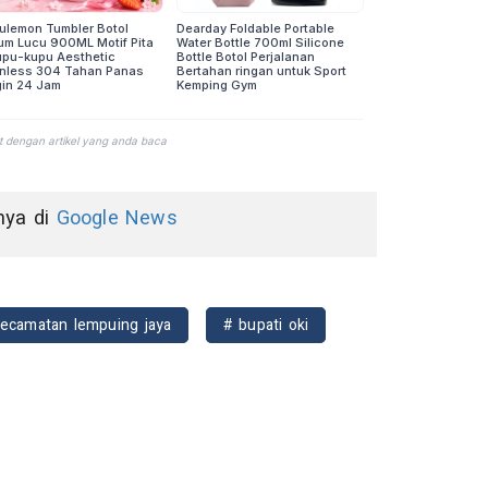
nnya di
Google News
ecamatan lempuing jaya
# bupati oki