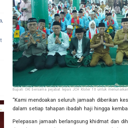
a,
t
Bupati OKI bersama pejabat lepas JCH Kloter 10 untuk menunaikan
“Kami mendoakan seluruh jamaah diberikan kes
dalam setiap tahapan ibadah haji hingga kembal
Pelepasan jamaah berlangsung khidmat dan diha