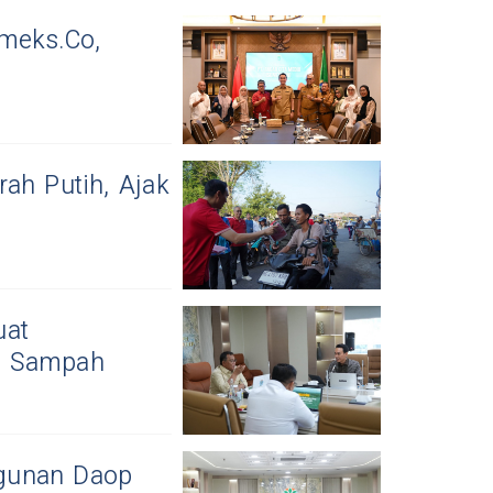
meks.Co,
ah Putih, Ajak
uat
n Sampah
ngunan Daop