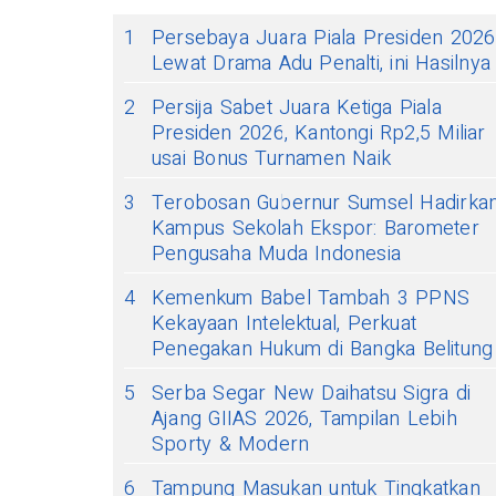
1
Persebaya Juara Piala Presiden 2026
Lewat Drama Adu Penalti, ini Hasilnya
2
Persija Sabet Juara Ketiga Piala
Presiden 2026, Kantongi Rp2,5 Miliar
usai Bonus Turnamen Naik
3
Terobosan Gubernur Sumsel Hadirka
Kampus Sekolah Ekspor: Barometer
Pengusaha Muda Indonesia
4
Kemenkum Babel Tambah 3 PPNS
Kekayaan Intelektual, Perkuat
Penegakan Hukum di Bangka Belitung
5
Serba Segar New Daihatsu Sigra di
Ajang GIIAS 2026, Tampilan Lebih
Sporty & Modern
6
Tampung Masukan untuk Tingkatkan