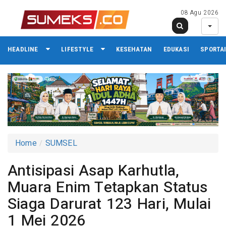
08 Agu 2026
HEADLINE
LIFESTYLE
KESEHATAN
EDUKASI
SPORTA
Home
SUMSEL
Antisipasi Asap Karhutla,
Muara Enim Tetapkan Status
Siaga Darurat 123 Hari, Mulai
1 Mei 2026