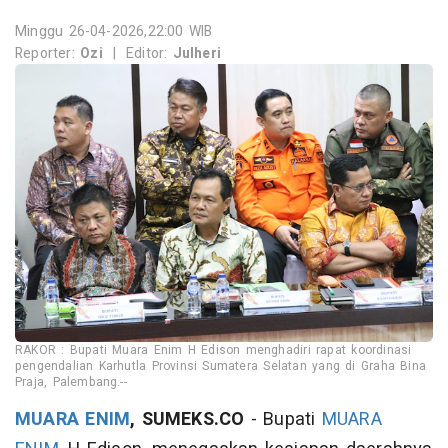
Minggu 26-04-2026,22:00 WIB
Reporter:
Ozi
|
Editor:
Julheri
RAKOR : Bupati Muara Enim H Edison menghadiri rapat koordinasi
pengendalian Karhutla Provinsi Sumatera Selatan yang di Graha Bina
Praja, Palembang.--
MUARA ENIM
, SUMEKS.CO
- Bupati
MUARA