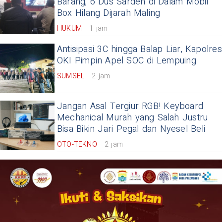
Barang, 6 Dus Sarden di Dalam Mobil
Box Hilang Dijarah Maling
HUKUM
1 jam
Antisipasi 3C hingga Balap Liar, Kapolres
OKI Pimpin Apel SOC di Lempuing
SUMSEL
2 jam
Jangan Asal Tergiur RGB! Keyboard
Mechanical Murah yang Salah Justru
Bisa Bikin Jari Pegal dan Nyesel Beli
OTO-TEKNO
2 jam