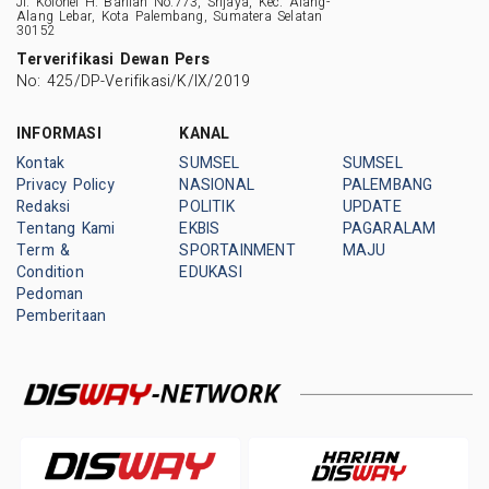
Jl. Kolonel H. Barlian No.773, Srijaya, Kec. Alang-
Alang Lebar, Kota Palembang, Sumatera Selatan
30152
Terverifikasi Dewan Pers
No: 425/DP-Verifikasi/K/IX/2019
INFORMASI
KANAL
Kontak
SUMSEL
SUMSEL
Privacy Policy
NASIONAL
PALEMBANG
Redaksi
POLITIK
UPDATE
Tentang Kami
EKBIS
PAGARALAM
Term &
SPORTAINMENT
MAJU
Condition
EDUKASI
Pedoman
Pemberitaan