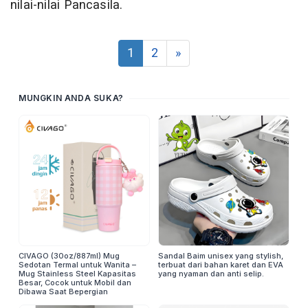
nilai-nilai Pancasila.
1
2
»