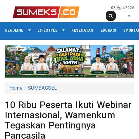
08 Agu 2026
HEADLINE
LIFESTYLE
KESEHATAN
EDUKASI
SPORTA
Home
SUMBAGSEL
10 Ribu Peserta Ikuti Webinar
Internasional, Wamenkum
Tegaskan Pentingnya
Pancasila