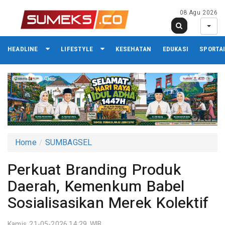
08 Agu 2026
HEADLINE
LIFESTYLE
KESEHATAN
EDUKASI
SPORTA
Home
SUMBAGSEL
Perkuat Branding Produk
Daerah, Kemenkum Babel
Sosialisasikan Merek Kolektif
Kamis 21-05-2026,14:29 WIB