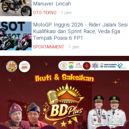
Manuver Lincah
OTO-TEKNO
1 jam
MotoGP Inggris 2026 - Rider Jalani Sesi
Kualifikasi dan Sprint Race, Veda Ega
Tempati Posisi 6 FP1
SPORTAINMENT
1 jam