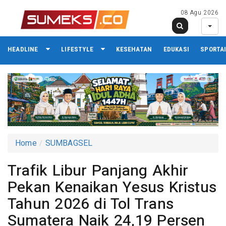
08 Agu 2026
HEADLINE
LIFESTYLE
KESEHATAN
EDUKASI
SPORTA
Home
SUMBAGSEL
Trafik Libur Panjang Akhir
Pekan Kenaikan Yesus Kristus
Tahun 2026 di Tol Trans
Sumatera Naik 24,19 Persen