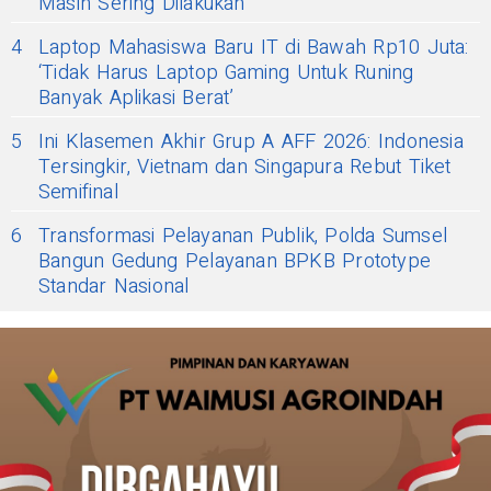
Masih Sering Dilakukan
4
Laptop Mahasiswa Baru IT di Bawah Rp10 Juta:
‘Tidak Harus Laptop Gaming Untuk Runing
Banyak Aplikasi Berat’
5
Ini Klasemen Akhir Grup A AFF 2026: Indonesia
Tersingkir, Vietnam dan Singapura Rebut Tiket
Semifinal
6
Transformasi Pelayanan Publik, Polda Sumsel
Bangun Gedung Pelayanan BPKB Prototype
Standar Nasional