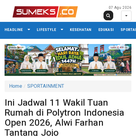
07 Agu 2026
HEADLINE
LIFESTYLE
KESEHATAN
EDUKASI
SPORTA
Home
SPORTAINMENT
Ini Jadwal 11 Wakil Tuan
Rumah di Polytron Indonesia
Open 2026, Alwi Farhan
Tantang Jojo