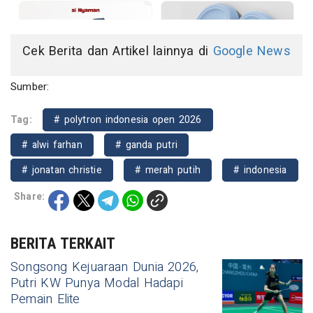
Cek Berita dan Artikel lainnya di
Google News
Sumber:
Tag:
# polytron indonesia open 2026
# alwi farhan
# ganda putri
# jonatan christie
# merah putih
# indonesia
Share:
BERITA TERKAIT
Songsong Kejuaraan Dunia 2026,
Putri KW Punya Modal Hadapi
Pemain Elite