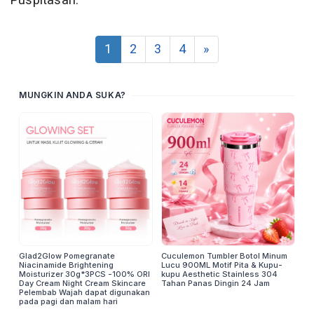
Puspitasari.
1
2
3
4
»