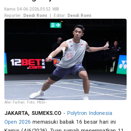
Kamis 04-06-2026,05:52 WIB
Reporter:
Dendi Romi
|
Editor:
Dendi Romi
Alwi Farhan. Foto: PBSI--
JAKARTA, SUMEKS.CO
-
Polytron Indonesia
Open 2026
memasuki babak 16 besar hari ini
Kamis (4/6/2026). Tuan rumah menempatkan 11