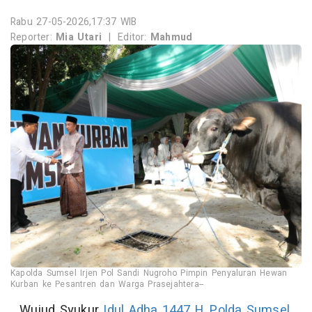
Rabu 27-05-2026,17:37 WIB
Reporter:
Mia Utari
|
Editor:
Mahmud
Kapolda Sumsel Irjen Pol Sandi Nugroho Pimpin Penyaluran Hewan
Kurban ke Pesantren dan Warga Prasejahtera--
Wujud Syukur
Idul Adha 1447 H
,
Polda Sumsel