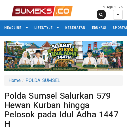
09 Agu 2026
HEADLINE
LIFESTYLE
KESEHATAN
EDUKASI
SPORTA
Home
POLDA SUMSEL
Polda Sumsel Salurkan 579
Hewan Kurban hingga
Pelosok pada Idul Adha 1447
H