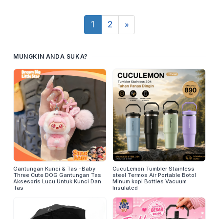
1
2
»