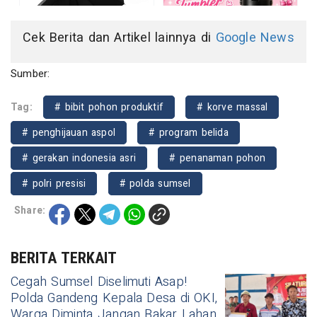
Cek Berita dan Artikel lainnya di
Google News
Sumber:
Tag:
# bibit pohon produktif
# korve massal
# penghijauan aspol
# program belida
# gerakan indonesia asri
# penanaman pohon
# polri presisi
# polda sumsel
Share:
BERITA TERKAIT
Cegah Sumsel Diselimuti Asap!
Polda Gandeng Kepala Desa di OKI,
Warga Diminta Jangan Bakar Lahan