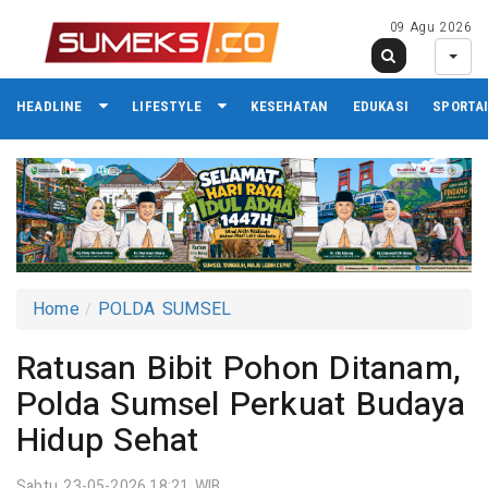
09 Agu 2026
HEADLINE
LIFESTYLE
KESEHATAN
EDUKASI
SPORTA
Home
POLDA SUMSEL
Ratusan Bibit Pohon Ditanam,
Polda Sumsel Perkuat Budaya
Hidup Sehat
Sabtu 23-05-2026,18:21 WIB