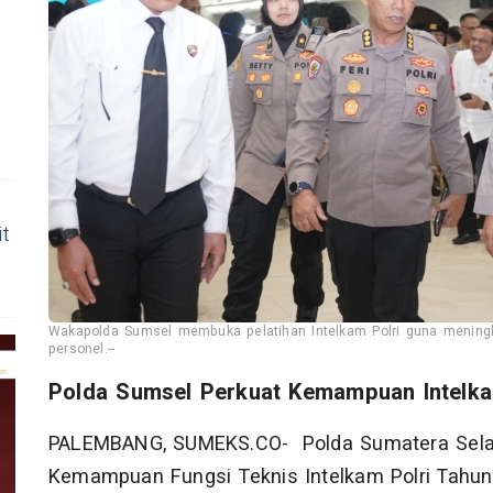
it
Wakapolda Sumsel membuka pelatihan Intelkam Polri guna mening
personel.--
Polda Sumsel Perkuat Kemampuan Intelka
PALEMBANG, SUMEKS.CO- Polda Sumatera Selat
Kemampuan Fungsi Teknis Intelkam Polri Tahu