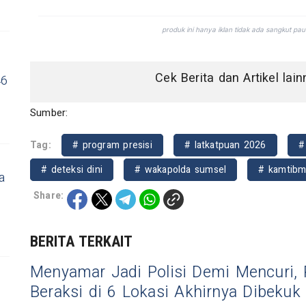
Cek Berita dan Artikel lai
46
Sumber:
Tag:
# program presisi
# latkatpuan 2026
#
# deteksi dini
# wakapolda sumsel
# kamtibm
a
Share:
BERITA TERKAIT
Menyamar Jadi Polisi Demi Mencuri, 
Beraksi di 6 Lokasi Akhirnya Dibekuk