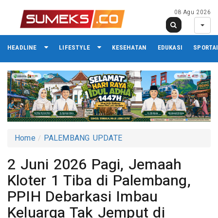
08 Agu 2026
HEADLINE
LIFESTYLE
KESEHATAN
EDUKASI
SPORTA
Home
PALEMBANG UPDATE
2 Juni 2026 Pagi, Jemaah
Kloter 1 Tiba di Palembang,
PPIH Debarkasi Imbau
Keluarga Tak Jemput di