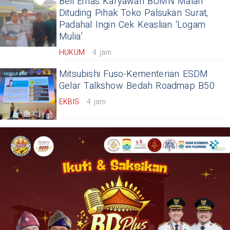
Beli Emas Karyawan BUMN Malah
Dituding Pihak Toko Palsukan Surat,
Padahal Ingin Cek Keaslian ‘Logam
Mulia’
HUKUM
4 jam
Mitsubishi Fuso-Kementerian ESDM
Gelar Talkshow Bedah Roadmap B50
EKBIS
4 jam