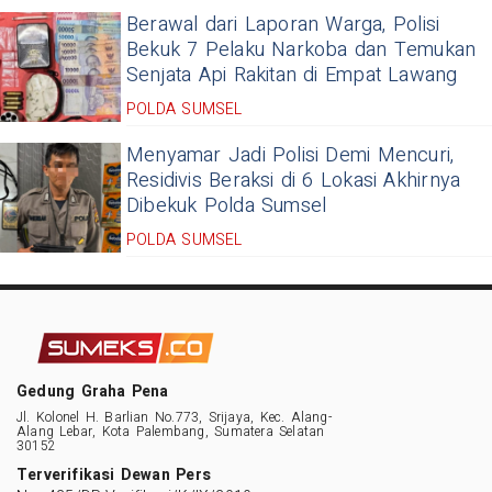
Berawal dari Laporan Warga, Polisi
Bekuk 7 Pelaku Narkoba dan Temukan
Senjata Api Rakitan di Empat Lawang
POLDA SUMSEL
Menyamar Jadi Polisi Demi Mencuri,
Residivis Beraksi di 6 Lokasi Akhirnya
Dibekuk Polda Sumsel
POLDA SUMSEL
Gedung Graha Pena
Jl. Kolonel H. Barlian No.773, Srijaya, Kec. Alang-
Alang Lebar, Kota Palembang, Sumatera Selatan
30152
Terverifikasi Dewan Pers