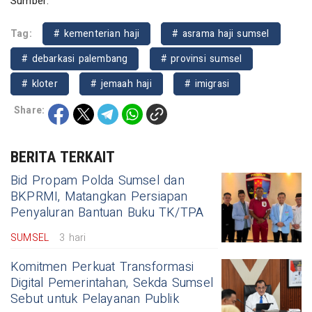
Sumber:
Tag:
# kementerian haji
# asrama haji sumsel
# debarkasi palembang
# provinsi sumsel
# kloter
# jemaah haji
# imigrasi
Share:
BERITA TERKAIT
Bid Propam Polda Sumsel dan
BKPRMI, Matangkan Persiapan
Penyaluran Bantuan Buku TK/TPA
SUMSEL
3 hari
Komitmen Perkuat Transformasi
Digital Pemerintahan, Sekda Sumsel
Sebut untuk Pelayanan Publik