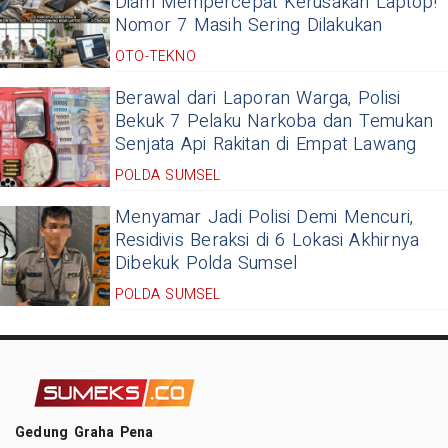
Diam Mempercepat Kerusakan Laptop!
Nomor 7 Masih Sering Dilakukan
OTO-TEKNO
Berawal dari Laporan Warga, Polisi
Bekuk 7 Pelaku Narkoba dan Temukan
Senjata Api Rakitan di Empat Lawang
POLDA SUMSEL
Menyamar Jadi Polisi Demi Mencuri,
Residivis Beraksi di 6 Lokasi Akhirnya
Dibekuk Polda Sumsel
POLDA SUMSEL
Gedung Graha Pena