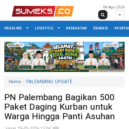
08 Agu 2026
HEADLINE
LIFESTYLE
KESEHATAN
EDUKASI
SPORTA
Home
PALEMBANG UPDATE
PN Palembang Bagikan 500
Paket Daging Kurban untuk
Warga Hingga Panti Asuhan
Jumat 29-05-2026,15:04 WIB