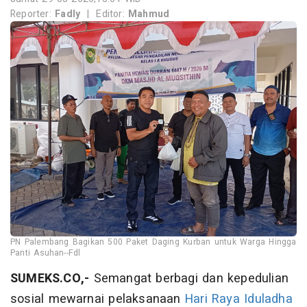
Reporter:
Fadly
|
Editor:
Mahmud
PN Palembang Bagikan 500 Paket Daging Kurban untuk Warga Hingga
Panti Asuhan--Fdl
SUMEKS.CO,-
Semangat berbagi dan kepedulian
sosial mewarnai pelaksanaan
Hari Raya Iduladha