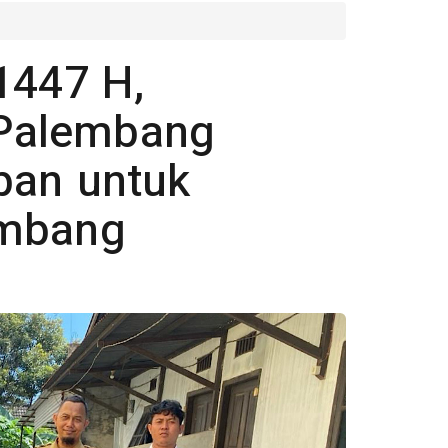
1447 H,
Palembang
ban untuk
embang