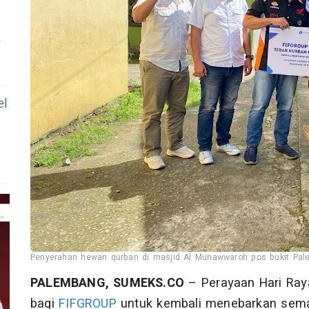
a
el
Penyerahan hewan qurban di masjid Al Munawwaroh pos bukit Pal
PALEMBANG, SUMEKS.CO
– Perayaan Hari Ra
bagi
FIFGROUP
untuk kembali menebarkan sema