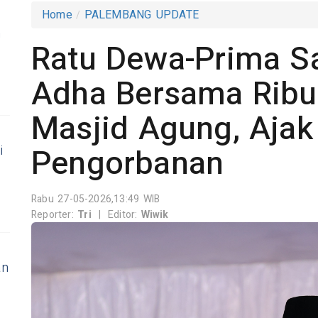
Home
PALEMBANG UPDATE
m
Ratu Dewa-Prima Sa
Adha Bersama Ribu
Masjid Agung, Aja
Pengorbanan
i
a
Rabu 27-05-2026,13:49 WIB
Reporter:
Tri
|
Editor:
Wiwik
an