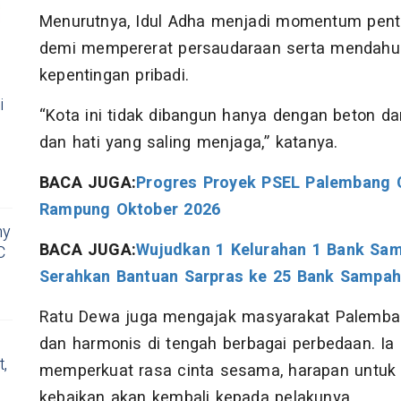
Menurutnya, Idul Adha menjadi momentum pen
demi mempererat persaudaraan serta mendahul
kepentingan pribadi.
i
“Kota ini tidak dibangun hanya dengan beton dan
a
dan hati yang saling menjaga,” katanya.
BACA JUGA:
Progres Proyek PSEL Palembang C
Rampung Oktober 2026
ny
BACA JUGA:
Wujudkan 1 Kelurahan 1 Bank Sa
C
Serahkan Bantuan Sarpras ke 25 Bank Sampa
Ratu Dewa juga mengajak masyarakat Palemba
dan harmonis di tengah berbagai perbedaan. I
t,
memperkuat rasa cinta sesama, harapan untuk n
kebaikan akan kembali kepada pelakunya.