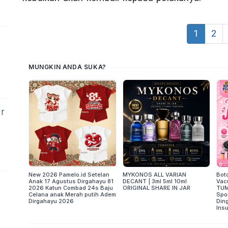
1
2
s
er