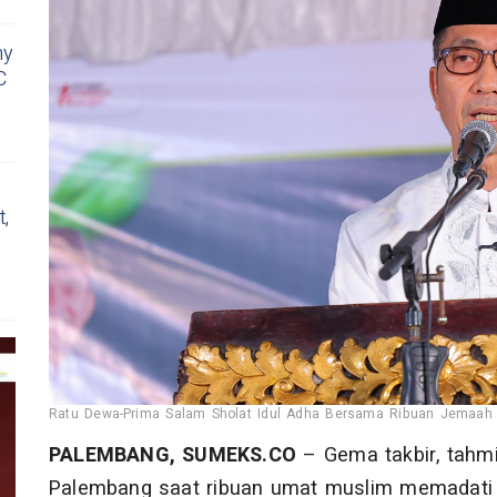
ny
C
t,
Ratu Dewa-Prima Salam Sholat Idul Adha Bersama Ribuan Jemaah 
PALEMBANG, SUMEKS.CO
– Gema takbir, tahmi
Palembang saat ribuan umat muslim memadati