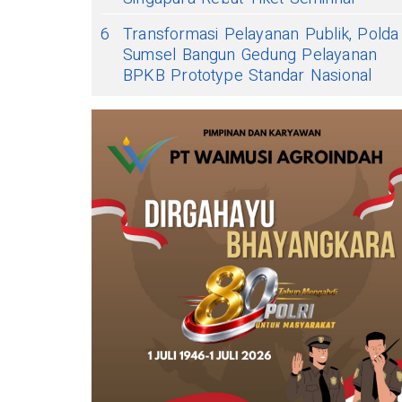
6
Transformasi Pelayanan Publik, Polda
Sumsel Bangun Gedung Pelayanan
BPKB Prototype Standar Nasional