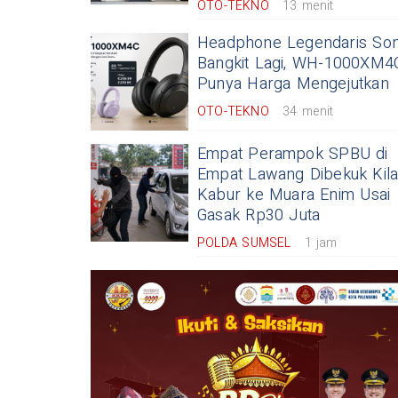
OTO-TEKNO
13 menit
Headphone Legendaris So
Bangkit Lagi, WH-1000XM4
Punya Harga Mengejutkan
OTO-TEKNO
34 menit
Empat Perampok SPBU di
Empat Lawang Dibekuk Kila
Kabur ke Muara Enim Usai
Gasak Rp30 Juta
POLDA SUMSEL
1 jam