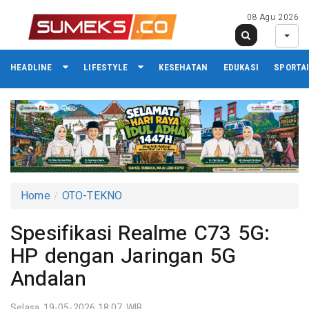
08 Agu 2026
HEADLINE
LIFESTYLE
KESEHATAN
EDUKASI
SPORTA
Home
OTO-TEKNO
Spesifikasi Realme C73 5G:
HP dengan Jaringan 5G
Andalan
Selasa 19-05-2026,18:07 WIB