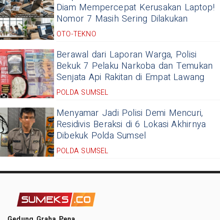
Diam Mempercepat Kerusakan Laptop!
Nomor 7 Masih Sering Dilakukan
OTO-TEKNO
Berawal dari Laporan Warga, Polisi
Bekuk 7 Pelaku Narkoba dan Temukan
Senjata Api Rakitan di Empat Lawang
POLDA SUMSEL
Menyamar Jadi Polisi Demi Mencuri,
Residivis Beraksi di 6 Lokasi Akhirnya
Dibekuk Polda Sumsel
POLDA SUMSEL
Gedung Graha Pena