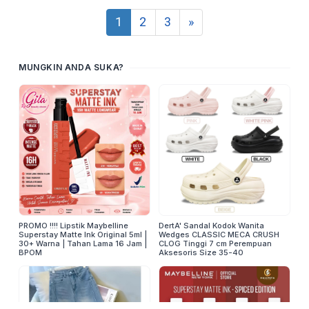
1
2
3
»