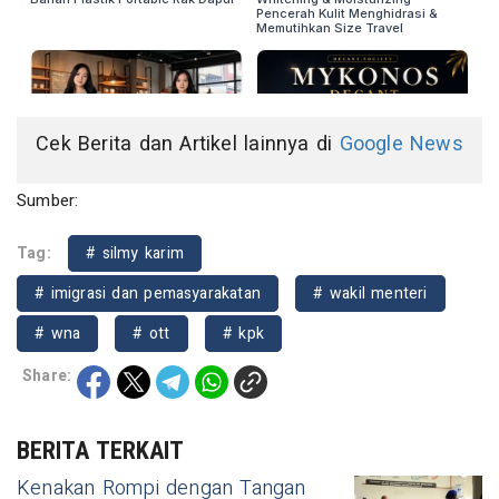
Cek Berita dan Artikel lainnya di
Google News
Sumber:
Tag:
# silmy karim
# imigrasi dan pemasyarakatan
# wakil menteri
# wna
# ott
# kpk
Share:
BERITA TERKAIT
Kenakan Rompi dengan Tangan