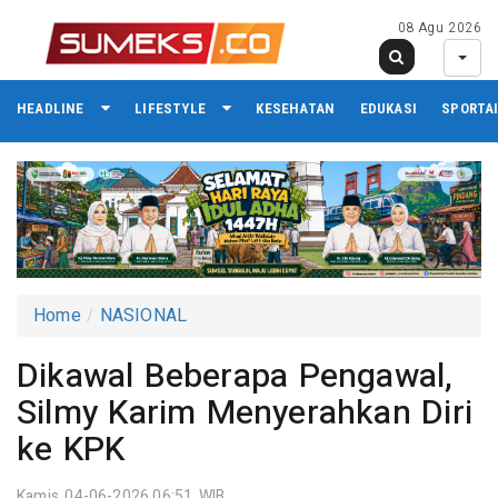
08 Agu 2026
HEADLINE
LIFESTYLE
KESEHATAN
EDUKASI
SPORTA
Home
NASIONAL
Dikawal Beberapa Pengawal,
Silmy Karim Menyerahkan Diri
ke KPK
Kamis 04-06-2026,06:51 WIB