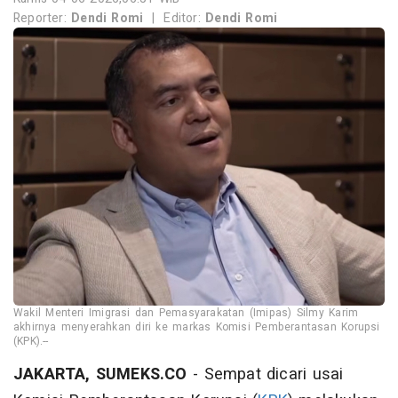
Reporter:
Dendi Romi
|
Editor:
Dendi Romi
Wakil Menteri Imigrasi dan Pemasyarakatan (Imipas) Silmy Karim
akhirnya menyerahkan diri ke markas Komisi Pemberantasan Korupsi
(KPK).--
JAKARTA, SUMEKS.CO
- Sempat dicari usai