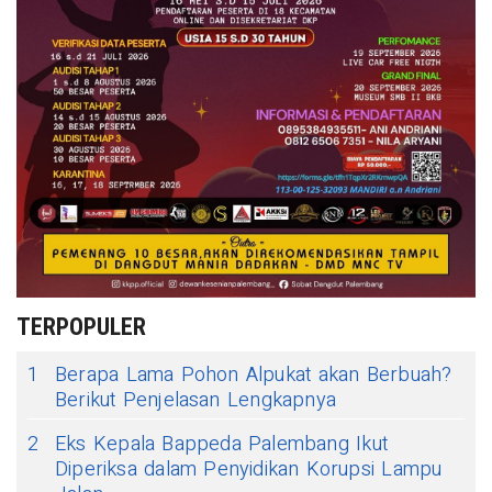
TERPOPULER
1
Berapa Lama Pohon Alpukat akan Berbuah?
Berikut Penjelasan Lengkapnya
2
Eks Kepala Bappeda Palembang Ikut
Diperiksa dalam Penyidikan Korupsi Lampu