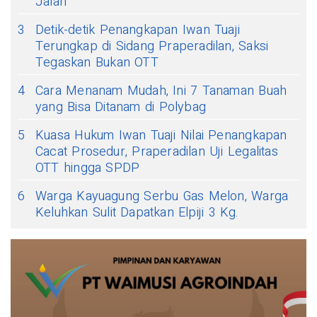
Jalan
3
Detik-detik Penangkapan Iwan Tuaji
Terungkap di Sidang Praperadilan, Saksi
Tegaskan Bukan OTT
4
Cara Menanam Mudah, Ini 7 Tanaman Buah
yang Bisa Ditanam di Polybag
5
Kuasa Hukum Iwan Tuaji Nilai Penangkapan
Cacat Prosedur, Praperadilan Uji Legalitas
OTT hingga SPDP
6
Warga Kayuagung Serbu Gas Melon, Warga
Keluhkan Sulit Dapatkan Elpiji 3 Kg.