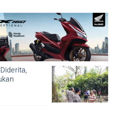
iderita,
mukan