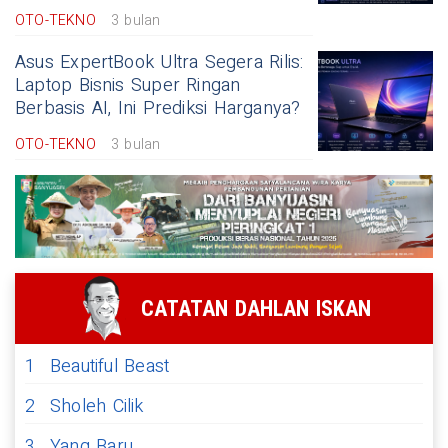
OTO-TEKNO
3 bulan
Asus ExpertBook Ultra Segera Rilis:
Laptop Bisnis Super Ringan
Berbasis AI, Ini Prediksi Harganya?
OTO-TEKNO
3 bulan
CATATAN DAHLAN ISKAN
1
Beautiful Beast
2
Sholeh Cilik
3
Yang Baru