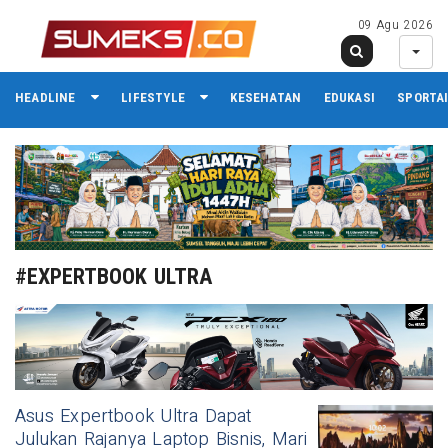
09 Agu 2026
HEADLINE
LIFESTYLE
KESEHATAN
EDUKASI
SPORTA
#EXPERTBOOK ULTRA
Asus Expertbook Ultra Dapat
Julukan Rajanya Laptop Bisnis, Mari