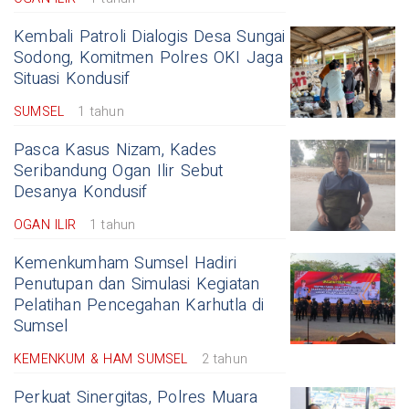
Kembali Patroli Dialogis Desa Sungai
Sodong, Komitmen Polres OKI Jaga
Situasi Kondusif
SUMSEL
1 tahun
Pasca Kasus Nizam, Kades
Seribandung Ogan Ilir Sebut
Desanya Kondusif
OGAN ILIR
1 tahun
Kemenkumham Sumsel Hadiri
Penutupan dan Simulasi Kegiatan
Pelatihan Pencegahan Karhutla di
Sumsel
KEMENKUM & HAM SUMSEL
2 tahun
Perkuat Sinergitas, Polres Muara