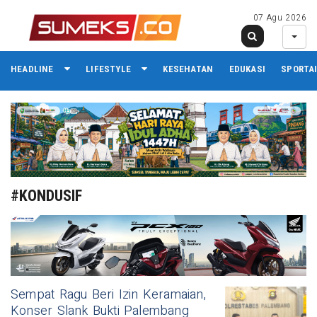
07 Agu 2026
HEADLINE
LIFESTYLE
KESEHATAN
EDUKASI
SPORTA
#KONDUSIF
Sempat Ragu Beri Izin Keramaian,
Konser Slank Bukti Palembang