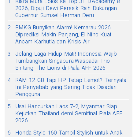
1
Kiara Mura Lolos ke Top 31 D'Academy 8
2026, Dipuji Dewi Perssik Raih Dukungan
Gubernur Sumsel Herman Deru
2
BMKG Bunyikan Alarm! Kemarau 2026
Diprediksi Makin Panjang, El Nino Kuat
Ancam Karhutla dan Krisis Air
3
Jelang Laga Hidup Mati! Indonesia Wajib
Tumbangkan Singapura,Waspadai Trio
Bintang The Lions di Piala AFF 2026
4
RAM 12 GB Tapi HP Tetap Lemot? Ternyata
Ini Penyebab yang Sering Tidak Disadari
Pengguna
5
Usai Hancurkan Laos 7-2, Myanmar Siap
Kejutkan Thailand demi Semifinal Piala AFF
2026
6
Honda Stylo 160 Tampil Stylish untuk Anak