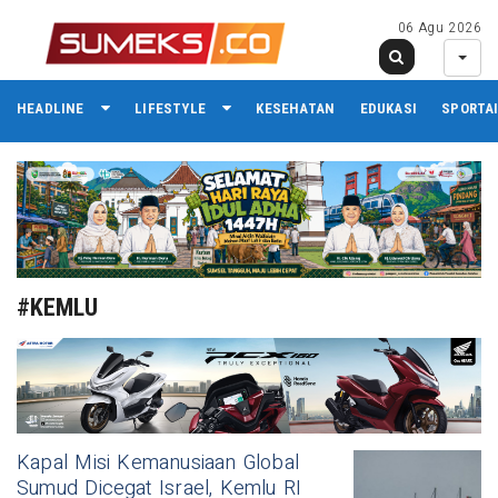
06 Agu 2026
HEADLINE
LIFESTYLE
KESEHATAN
EDUKASI
SPORTA
#KEMLU
Kapal Misi Kemanusiaan Global
Sumud Dicegat Israel, Kemlu RI