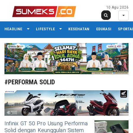
10 Agu 2026
HEADLINE
LIFESTYLE
KESEHATAN
EDUKASI
SPORTA
#PERFORMA SOLID
Infinix GT 50 Pro Usung Performa
Solid dengan Keunggulan Sistem