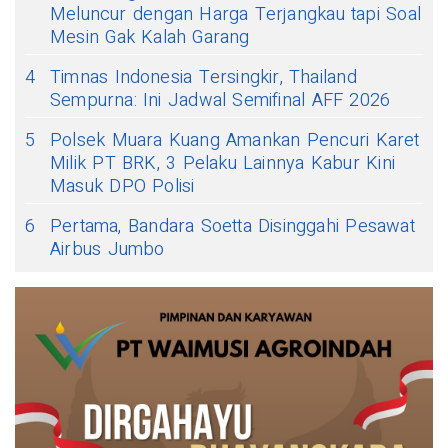
Meluncur dengan Harga Terjangkau tapi Soal
Mesin Gak Kalah Garang
4
Timnas Indonesia Tersingkir, Thailand
Sempurna: Ini Jadwal Semifinal AFF 2026
5
Polsek Muara Kuang Amankan Pencuri Karet
Milik PT BRK, 3 Pelaku Lainnya Kabur Kini
Masuk DPO Polisi
6
Pertama, Bandara Soetta Disinggahi Pesawat
Airbus Jumbo