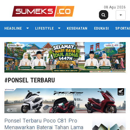
08 Agu 2026
HEADLINE
LIFESTYLE
KESEHATAN
EDUKASI
SPORTA
#PONSEL TERBARU
Ponsel Terbaru Poco C81 Pro
Menawarkan Baterai Tahan Lama