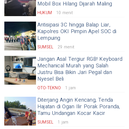
Mobil Box Hilang Dijarah Maling
HUKUM
10 menit
Antisipasi 3C hingga Balap Liar,
Kapolres OKI Pimpin Apel SOC di
Lempuing
SUMSEL
29 menit
Jangan Asal Tergiur RGB! Keyboard
Mechanical Murah yang Salah
Justru Bisa Bikin Jari Pegal dan
Nyesel Beli
OTO-TEKNO
1 jam
Diterjang Angin Kencang, Tenda
Hajatan di Ogan Ilir Porak Poranda,
Tamu Undangan Kocar Kacir
SUMSEL
1 jam