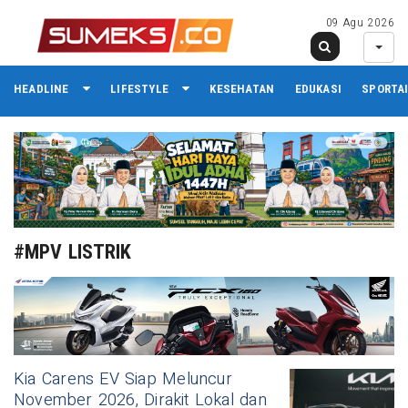
09 Agu 2026
HEADLINE
LIFESTYLE
KESEHATAN
EDUKASI
SPORTA
#MPV LISTRIK
Kia Carens EV Siap Meluncur
November 2026, Dirakit Lokal dan