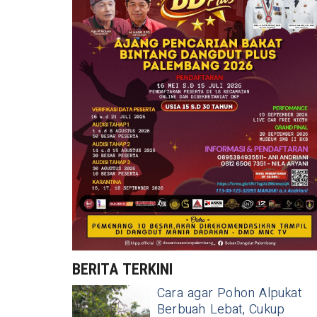
BERITA TERKINI
Cara agar Pohon Alpukat
Berbuah Lebat, Cukup