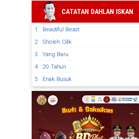
CATATAN DAHLAN ISKAN
1
Beautiful Beast
2
Sholeh Cilik
3
Yang Baru
4
20 Tahun
5
Enak Busuk