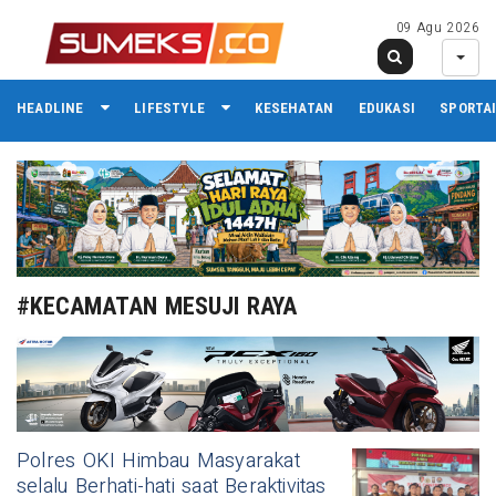
09 Agu 2026
HEADLINE
LIFESTYLE
KESEHATAN
EDUKASI
SPORTA
#KECAMATAN MESUJI RAYA
Polres OKI Himbau Masyarakat
selalu Berhati-hati saat Beraktivitas