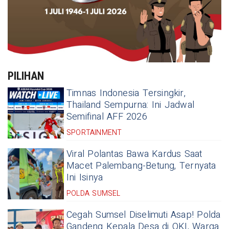
PILIHAN
Timnas Indonesia Tersingkir,
Thailand Sempurna: Ini Jadwal
Semifinal AFF 2026
SPORTAINMENT
Viral Polantas Bawa Kardus Saat
Macet Palembang-Betung, Ternyata
Ini Isinya
POLDA SUMSEL
Cegah Sumsel Diselimuti Asap! Polda
Gandeng Kepala Desa di OKI, Warga