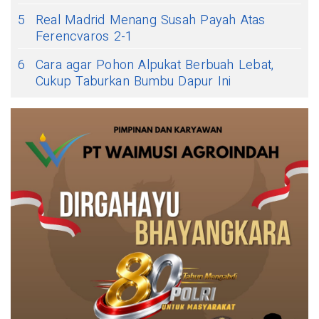
5
Real Madrid Menang Susah Payah Atas
Ferencvaros 2-1
6
Cara agar Pohon Alpukat Berbuah Lebat,
Cukup Taburkan Bumbu Dapur Ini