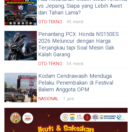
vs Jepang, Siapa yang Lebih Awet
dan Tahan Lama?
OTO-TEKNO
45 menit
Penantang PCX: Honda NS150ES
2026 Meluncur dengan Harga
Terjangkau tapi Soal Mesin Gak
Kalah Garang
OTO-TEKNO
54 menit
Kodam Cendrawasih Menduga
Pelaku Penembakan di Festival
Baliem Anggota OPM
NASIONAL
1 jam