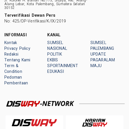
Jl. Kolonel H. Barlian No.773, Srijaya, Kec. Alang-
Alang Lebar, Kota Palembang, Sumatera Selatan
30152
Terverifikasi Dewan Pers
No: 425/DP-Verifikasi/K/IX/2019
INFORMASI
KANAL
Kontak
SUMSEL
SUMSEL
Privacy Policy
NASIONAL
PALEMBANG
Redaksi
POLITIK
UPDATE
Tentang Kami
EKBIS
PAGARALAM
Term &
SPORTAINMENT
MAJU
Condition
EDUKASI
Pedoman
Pemberitaan