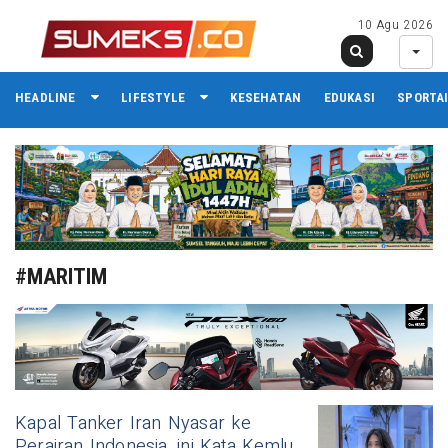
10 Agu 2026
HEADLINE
LIFESTYLE
KESEHATAN
EDUKASI
SPORTA
#MARITIM
Kapal Tanker Iran Nyasar ke
Perairan Indonesia, ini Kata Kemlu