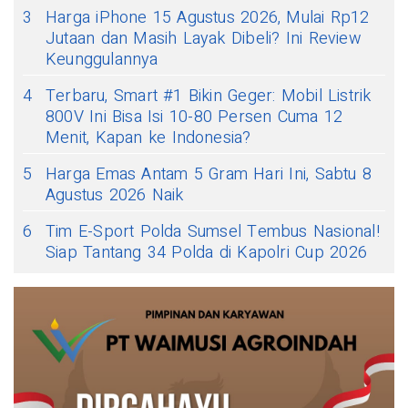
3
Harga iPhone 15 Agustus 2026, Mulai Rp12
Jutaan dan Masih Layak Dibeli? Ini Review
Keunggulannya
4
Terbaru, Smart #1 Bikin Geger: Mobil Listrik
800V Ini Bisa Isi 10-80 Persen Cuma 12
Menit, Kapan ke Indonesia?
5
Harga Emas Antam 5 Gram Hari Ini, Sabtu 8
Agustus 2026 Naik
6
Tim E-Sport Polda Sumsel Tembus Nasional!
Siap Tantang 34 Polda di Kapolri Cup 2026