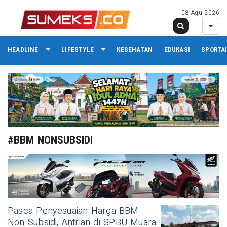
08 Agu 2026
HEADLINE
LIFESTYLE
KESEHATAN
EDUKASI
SPORTA
#BBM NONSUBSIDI
Pasca Penyesuaian Harga BBM
Non Subsidi, Antrian di SPBU Muara