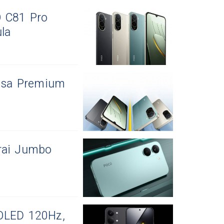
O C81 Pro
la
asa Premium
rai Jumbo
OLED 120Hz,