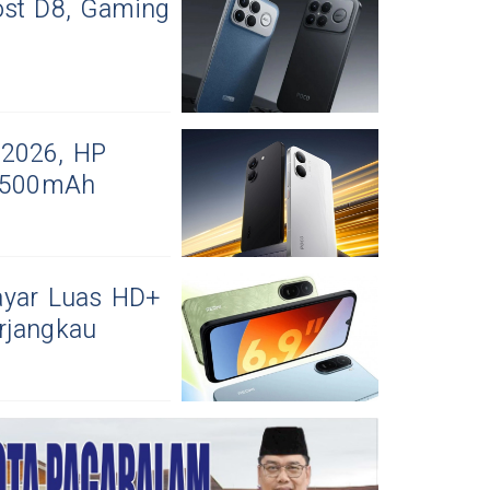
ost D8, Gaming
 2026, HP
8.500mAh
ayar Luas HD+
rjangkau