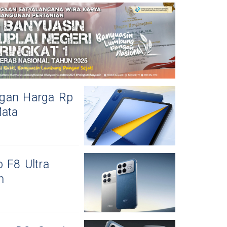
ngan Harga Rp
Mata
 F8 Ultra
h