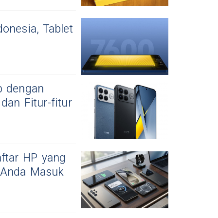
onesia, Tablet
p dengan
an Fitur-fitur
aftar HP yang
l Anda Masuk