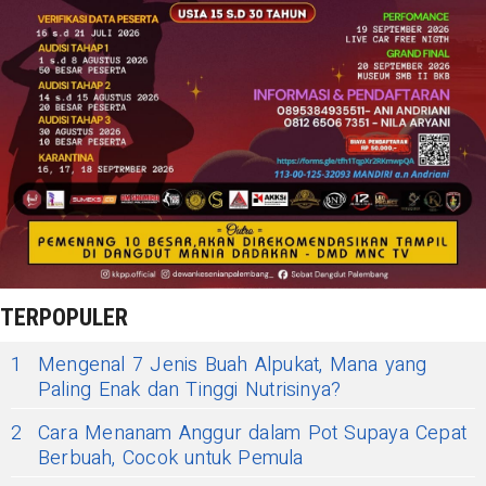
TERPOPULER
1
Mengenal 7 Jenis Buah Alpukat, Mana yang
Paling Enak dan Tinggi Nutrisinya?
2
Cara Menanam Anggur dalam Pot Supaya Cepat
Berbuah, Cocok untuk Pemula