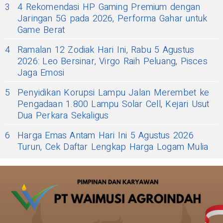
3
4 Rekomendasi HP Gaming Premium dengan
Jaringan 5G pada 2026, Performa Gahar untuk
Game Berat
4
Ramalan 12 Zodiak Hari Ini, Rabu 5 Agustus
2026: Leo Bersinar, Virgo Raih Peluang, Pisces
Jaga Emosi
5
Penyidikan Korupsi Lampu Jalan Merembet ke
Pengadaan 1.800 Lampu Solar Cell, Kejari Usut
Dua Perkara Sekaligus
6
Harga Emas Antam Hari Ini 5 Agustus 2026
Turun, Cek Daftar Lengkap Harga Logam Mulia