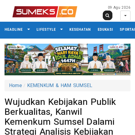
09 Agu 2026
HEADLINE
LIFESTYLE
KESEHATAN
EDUKASI
SPORTA
Home
KEMENKUM & HAM SUMSEL
Wujudkan Kebijakan Publik
Berkualitas, Kanwil
Kemenkum Sumsel Dalami
Strategi Analisis Kebijakan