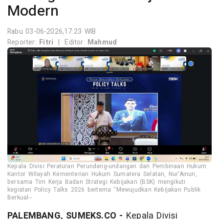
Modern
Rabu 03-06-2026,17:23 WIB
Reporter:
Fitri
|
Editor:
Mahmud
Kepala Divisi Peraturan Perundang-undangan dan Pembinaan Hukum
Kantor Wilayah Kementerian Hukum Sumatera Selatan, Nur’Ainun,
bersama Tim Kerja Badan Strategi Kebijakan (BSK) mengikuti
kegiatan Policy Talks 2026 bertema “Mewujudkan Kebijakan Publik
Berkual--
PALEMBANG, SUMEKS.CO -
Kepala Divisi