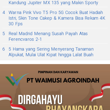
Kandung Jupiter MX 135 yang Makin Sporty
4
Warna Pink Vivo T5 Pro 5G Cocok Buat Hadiah
Istri, Skin Tone Cakep & Kamera Bisa Rekam 4K
30 Fps
5
Real Madrid Menang Susah Payah Atas
Ferencvaros 2-1
6
5 Hama yang Sering Menyerang Tanaman
Alpukat, Mulai Ulat Kipat hingga Lalat Buah