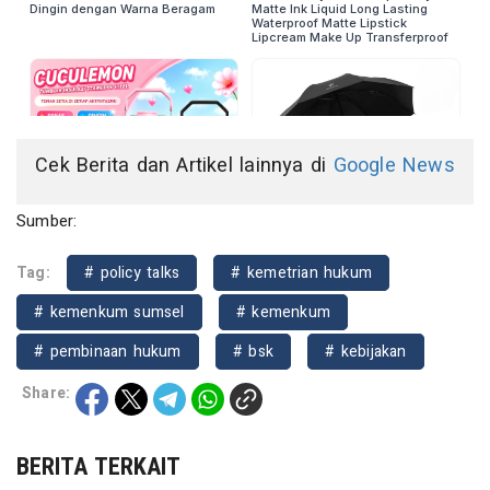
Cek Berita dan Artikel lainnya di
Google News
Sumber:
Tag:
# policy talks
# kemetrian hukum
# kemenkum sumsel
# kemenkum
# pembinaan hukum
# bsk
# kebijakan
Share:
BERITA TERKAIT