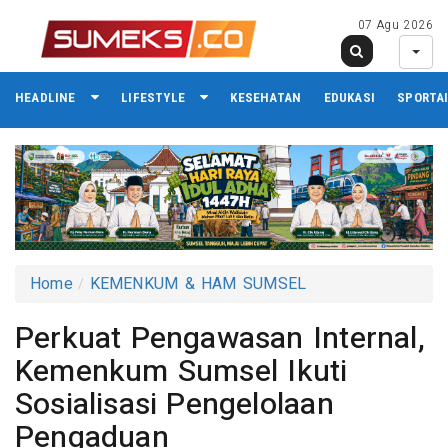
07 Agu 2026
HEADLINE
LIFESTYLE
KESEHATAN
EDUKASI
SPORTA
Home
KEMENKUM & HAM SUMSEL
Perkuat Pengawasan Internal,
Kemenkum Sumsel Ikuti
Sosialisasi Pengelolaan
Pengaduan