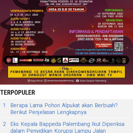
TERPOPULER
1
Berapa Lama Pohon Alpukat akan Berbuah?
Berikut Penjelasan Lengkapnya
2
Eks Kepala Bappeda Palembang Ikut Diperiksa
dalam Penyidikan Korupsi Lampu Jalan