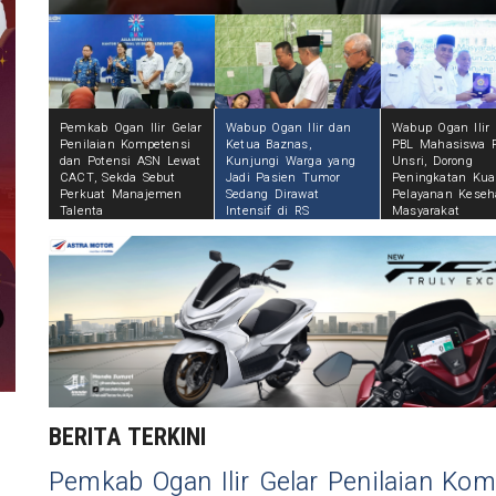
Pemkab Ogan Ilir Gelar
Wabup Ogan Ilir dan
Wabup Ogan Ilir
Penilaian Kompetensi
Ketua Baznas,
PBL Mahasiswa 
dan Potensi ASN Lewat
Kunjungi Warga yang
Unsri, Dorong
CACT, Sekda Sebut
Jadi Pasien Tumor
Peningkatan Kual
Perkuat Manajemen
Sedang Dirawat
Pelayanan Keseh
Talenta
Intensif di RS
Masyarakat
BERITA TERKINI
Pemkab Ogan Ilir Gelar Penilaian Kom