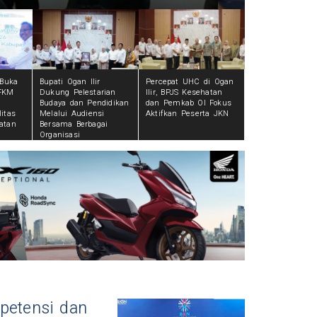
 Buka
Bupati Ogan Ilir
Percepat UHC di Ogan
FKM
Dukung Pelestarian
Ilir, BPJS Kesehatan
Budaya dan Pendidikan
dan Pemkab OI Fokus
itas
Melalui Audiensi
Aktifkan Peserta JKN
atan
Bersama Berbagai
Organisasi
petensi dan