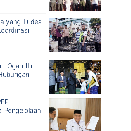
ra yang Ludes
oordinasi
i Ogan Ilir
Hubungan
PEP
a Pengelolaan