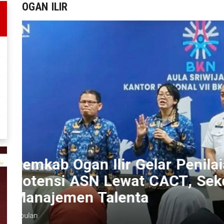
OGAN ILIR
n
Wabup Ogan Ilir dan Ketua 
Warga yang Jadi Pasien Tu
Intensif di RS
2 bulan