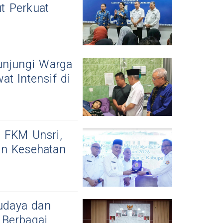
t Perkuat
unjungi Warga
t Intensif di
 FKM Unsri,
an Kesehatan
Budaya dan
 Berbagai