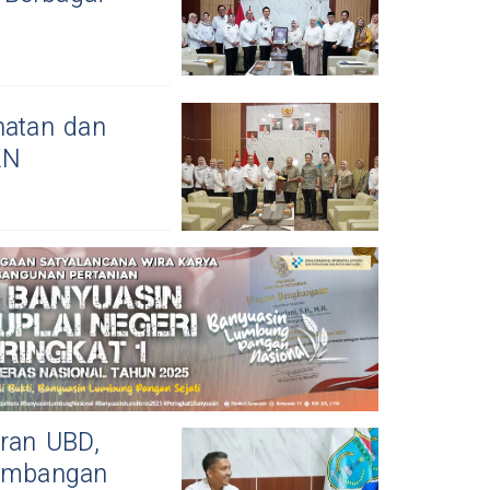
hatan dan
KN
aran UBD,
gembangan