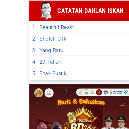
CATATAN DAHLAN ISKAN
1
Beautiful Beast
2
Sholeh Cilik
3
Yang Baru
4
20 Tahun
5
Enak Busuk
 Gelar Penilaian Kompetensi da
at CACT, Sekda Sebut Perkuat
nta