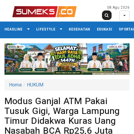
08 Agu 2026
HEADLINE
LIFESTYLE
KESEHATAN
EDUKASI
SPORTA
Home
HUKUM
Modus Ganjal ATM Pakai
Tusuk Gigi, Warga Lampung
Timur Didakwa Kuras Uang
Nasabah BCA Rp25,6 Juta