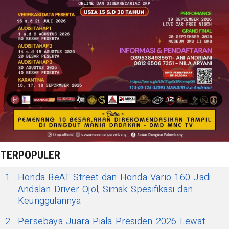
TERPOPULER
1
Honda BeAT Street dan Honda Vario 160 Jadi
Andalan Driver Ojol, Simak Spesifikasi dan
Keunggulannya
2
Persebaya Juara Piala Presiden 2026 Lewat