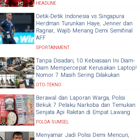
HEADLINE
Detik-Detik Indonesia vs Singapura:
Herdman Turunkan Haye, Jenner dan
Ragnar, Wajib Menang Demi Semifinal
AFF
SPORTAINMENT
Tanpa Disadari, 10 Kebiasaan Ini Diam-
Diam Mempercepat Kerusakan Laptop!
Nomor 7 Masih Sering Dilakukan
OTO-TEKNO
Berawal dari Laporan Warga, Polisi
Bekuk 7 Pelaku Narkoba dan Temukan
Senjata Api Rakitan di Empat Lawang
POLDA SUMSEL
Menyamar Jadi Polisi Demi Mencuri,