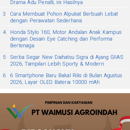
Drama Adu Penalti, ini Hasilnya
3
Cara Membuat Pohon Alpukat Berbuah Lebat
dengan Perawatan Sederhana
4
Honda Stylo 160, Motor Andalan Anak Kampus
dengan Desain Eye Catching dan Performa
Bertenaga
5
Serba Segar New Daihatsu Sigra di Ajang GIIAS
2026, Tampilan Lebih Sporty & Modern
6
6 Smartphone Baru Bakal Rilis di Bulan Agustus
2026, Layar OLED Baterai 10000 mAh