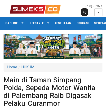
07 Agu 2026
HEADLINE
LIFESTYLE
KESEHATAN
EDUKASI
SPORTA
Home
HUKUM
Main di Taman Simpang
Polda, Sepeda Motor Wanita
di Palembang Raib Digasak
Pelaku Curanmor