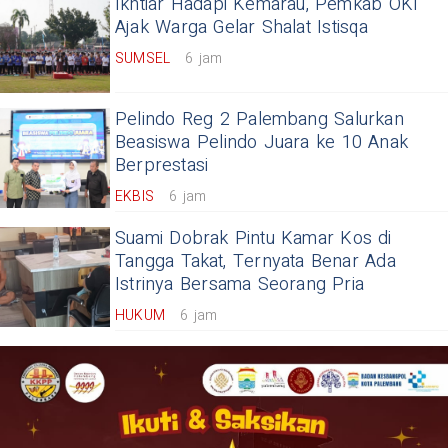
Ikhtiar Hadapi Kemarau, Pemkab OKI
Ajak Warga Gelar Shalat Istisqa
SUMSEL
6 jam
Pelindo Reg 2 Palembang Salurkan
Beasiswa Pelindo Juara ke 10 Anak
Berprestasi
EKBIS
6 jam
Suami Dobrak Pintu Kamar Kos di
Tangga Takat, Ternyata Benar Ada
Istrinya Bersama Seorang Pria
HUKUM
6 jam