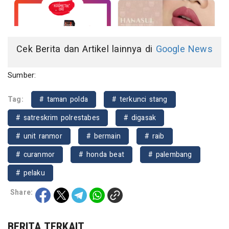
Cek Berita dan Artikel lainnya di
Google News
Sumber:
Tag:
# taman polda
# terkunci stang
# satreskrim polrestabes
# digasak
# unit ranmor
# bermain
# raib
# curanmor
# honda beat
# palembang
# pelaku
Share:
BERITA TERKAIT