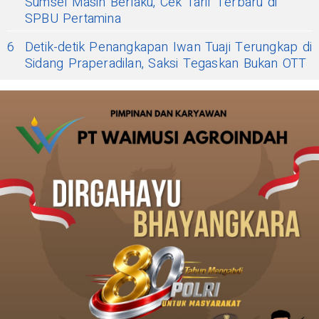
Sumsel Masih Berlaku, Cek Tarif Terbaru di
SPBU Pertamina
6
Detik-detik Penangkapan Iwan Tuaji Terungkap di
Sidang Praperadilan, Saksi Tegaskan Bukan OTT