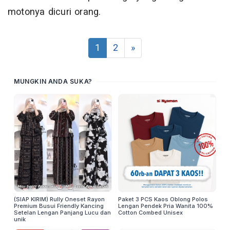
motonya dicuri orang.
1
2
»