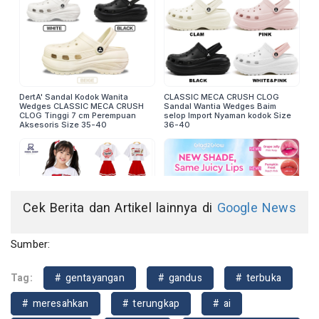
Cek Berita dan Artikel lainnya di
Google News
Sumber:
Tag:
# gentayangan
# gandus
# terbuka
# meresahkan
# terungkap
# ai