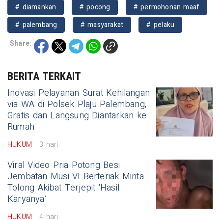
# diamankan
# pocong
# permohonan maaf
# palembang
# masyarakat
# pelaku
Share:
BERITA TERKAIT
Inovasi Pelayanan Surat Kehilangan
via WA di Polsek Plaju Palembang,
Gratis dan Langsung Diantarkan ke
Rumah
HUKUM
3 hari
Viral Video Pria Potong Besi
Jembatan Musi VI Berteriak Minta
Tolong Akibat Terjepit ‘Hasil
Karyanya’
HUKUM
4 hari