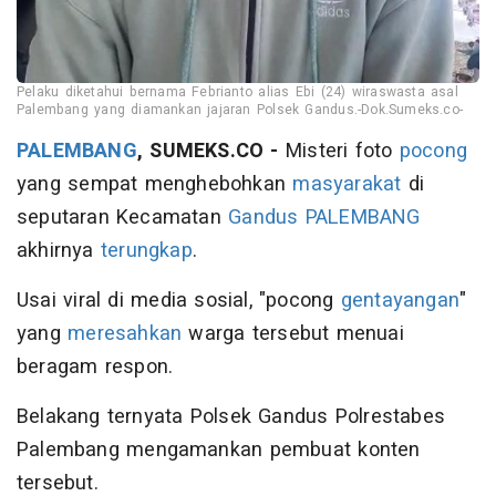
Pelaku diketahui bernama Febrianto alias Ebi (24) wiraswasta asal
Palembang yang diamankan jajaran Polsek Gandus.-Dok.Sumeks.co-
PALEMBANG
, SUMEKS.CO -
Misteri foto
pocong
yang sempat menghebohkan
masyarakat
di
seputaran Kecamatan
Gandus
PALEMBANG
akhirnya
terungkap
.
Usai viral di media sosial, "pocong
gentayangan
"
yang
meresahkan
warga tersebut menuai
beragam respon.
Belakang ternyata Polsek Gandus Polrestabes
Palembang mengamankan pembuat konten
tersebut.