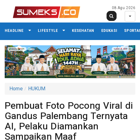
08 Agu 2026
HEADLINE
LIFESTYLE
KESEHATAN
EDUKASI
SPORTA
Home
HUKUM
Pembuat Foto Pocong Viral di
Gandus Palembang Ternyata
AI, Pelaku Diamankan
Sampaikan Maaf