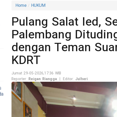
Home
HUKUM
Pulang Salat Ied, Se
m
Palembang Ditudin
dengan Teman Suam
KDRT
Jumat 29-05-2026,17:36 WIB
Reporter:
Reigan Riangga
|
Editor:
Julheri
s
da