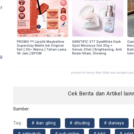
r
a
Cek Berita dan Artikel lai
Sumber:
Tag:
# ikan giling
# dituding
# dianiaya
# selingkuh
# judi online
# kdrt
# salat