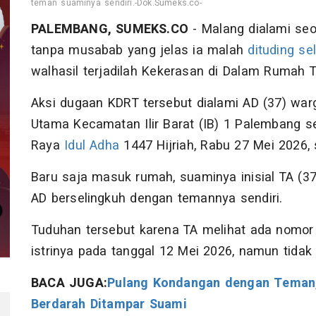
teman suaminya sendiri.-Dok.Sumeks.co-
PALEMBANG, SUMEKS.CO
- Malang dialami seo
tanpa musabab yang jelas ia malah
dituding
se
walhasil terjadilah Kekerasan di Dalam Rumah 
Aksi dugaan KDRT tersebut dialami AD (37) wa
Utama Kecamatan Ilir Barat (IB) 1 Palembang s
Raya
Idul Adha
1447 Hijriah, Rabu 27 Mei 2026, 
Baru saja masuk rumah, suaminya inisial TA (
AD berselingkuh dengan temannya sendiri.
Tuduhan tersebut karena TA melihat ada nomo
istrinya pada tanggal 12 Mei 2026, namun tidak
BACA JUGA:
Pulang Kondangan dengan Teman,
Berdarah Ditampar Suami