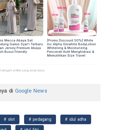
nnya di
Google News
# slot
# pedagang
# idul adha
 ied
# idul fitri