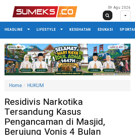
09 Agu 2026
HEADLINE
LIFESTYLE
KESEHATAN
EDUKASI
SPORTA
Home
HUKUM
Residivis Narkotika
Tersandung Kasus
Pengancaman di Masjid,
Berujung Vonis 4 Bulan