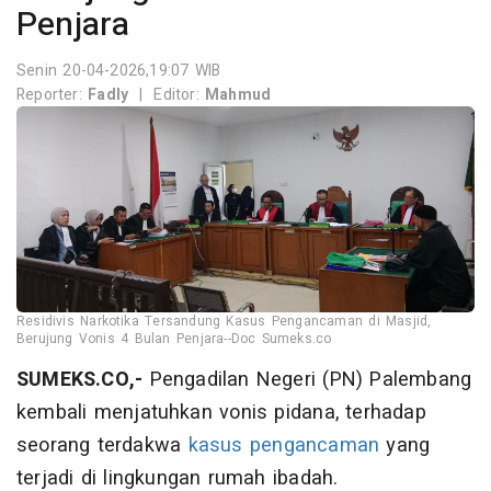
Penjara
Senin 20-04-2026,19:07 WIB
Reporter:
Fadly
|
Editor:
Mahmud
Residivis Narkotika Tersandung Kasus Pengancaman di Masjid,
Berujung Vonis 4 Bulan Penjara--Doc Sumeks.co
SUMEKS.CO,-
Pengadilan Negeri (PN) Palembang
kembali menjatuhkan vonis pidana, terhadap
seorang terdakwa
kasus pengancaman
yang
terjadi di lingkungan rumah ibadah.