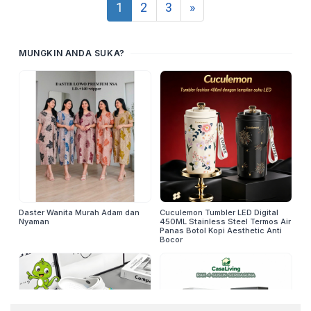
1
2
3
»