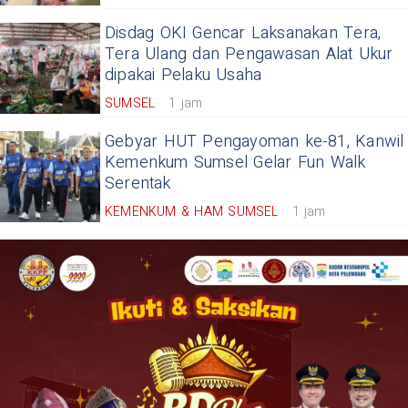
Disdag OKI Gencar Laksanakan Tera,
Tera Ulang dan Pengawasan Alat Ukur
dipakai Pelaku Usaha
SUMSEL
1 jam
Gebyar HUT Pengayoman ke-81, Kanwil
Kemenkum Sumsel Gelar Fun Walk
Serentak
KEMENKUM & HAM SUMSEL
1 jam